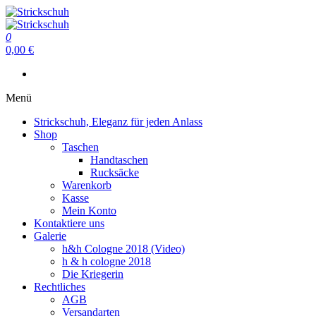
Zum
Inhalt
springen
Strickschuh
0
Strickschuh
0,00 €
Menü
Strickschuh, Eleganz für jeden Anlass
Shop
Taschen
Handtaschen
Rucksäcke
Warenkorb
Kasse
Mein Konto
Kontaktiere uns
Galerie
h&h Cologne 2018 (Video)
h & h cologne 2018
Die Kriegerin
Rechtliches
AGB
Versandarten