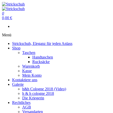
Zum
Inhalt
Strickschuh
springen
0
Strickschuh
0,00 €
Menü
Strickschuh, Eleganz für jeden Anlass
Shop
Taschen
Handtaschen
Rucksäcke
Warenkorb
Kasse
Mein Konto
Kontaktiere uns
Galerie
h&h Cologne 2018 (Video)
h & h cologne 2018
Die Kriegerin
Rechtliches
AGB
Versandarten