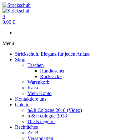
Zum
Inhalt
Strickschuh
springen
0
Strickschuh
0,00 €
Menü
Strickschuh, Eleganz für jeden Anlass
Shop
Taschen
Handtaschen
Rucksäcke
Warenkorb
Kasse
Mein Konto
Kontaktiere uns
Galerie
h&h Cologne 2018 (Video)
h & h cologne 2018
Die Kriegerin
Rechtliches
AGB
Versandarten