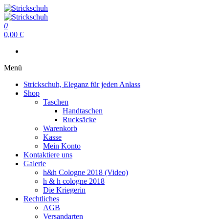
Zum
Inhalt
Strickschuh
springen
0
Strickschuh
0,00 €
Menü
Strickschuh, Eleganz für jeden Anlass
Shop
Taschen
Handtaschen
Rucksäcke
Warenkorb
Kasse
Mein Konto
Kontaktiere uns
Galerie
h&h Cologne 2018 (Video)
h & h cologne 2018
Die Kriegerin
Rechtliches
AGB
Versandarten