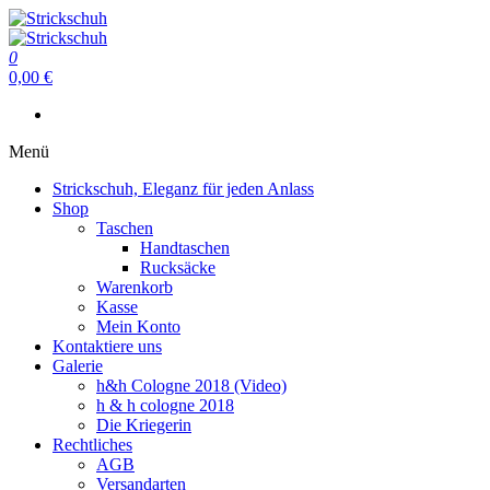
Zum
Inhalt
Strickschuh
springen
0
Strickschuh
0,00 €
Menü
Strickschuh, Eleganz für jeden Anlass
Shop
Taschen
Handtaschen
Rucksäcke
Warenkorb
Kasse
Mein Konto
Kontaktiere uns
Galerie
h&h Cologne 2018 (Video)
h & h cologne 2018
Die Kriegerin
Rechtliches
AGB
Versandarten