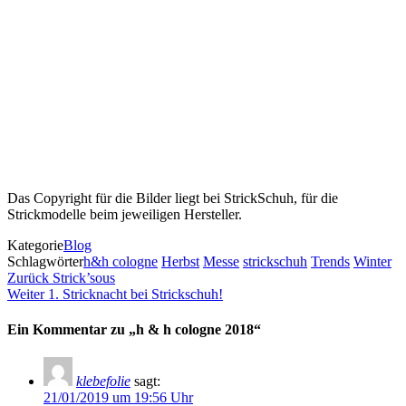
Das Copyright für die Bilder liegt bei StrickSchuh, für die
Strickmodelle beim jeweiligen Hersteller.
Kategorie
Blog
Schlagwörter
h&h cologne
Herbst
Messe
strickschuh
Trends
Winter
Beitragsnavigation
Vorheriger
Zurück
Strick’sous
Beitrag
Nächster
Weiter
1. Stricknacht bei Strickschuh!
Beitrag
Ein Kommentar zu „h & h cologne 2018“
klebefolie
sagt:
21/01/2019 um 19:56 Uhr