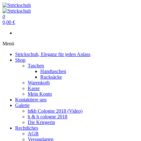
Zum
Inhalt
Strickschuh
springen
0
Strickschuh
0,00 €
Menü
Strickschuh, Eleganz für jeden Anlass
Shop
Taschen
Handtaschen
Rucksäcke
Warenkorb
Kasse
Mein Konto
Kontaktiere uns
Galerie
h&h Cologne 2018 (Video)
h & h cologne 2018
Die Kriegerin
Rechtliches
AGB
Versandarten