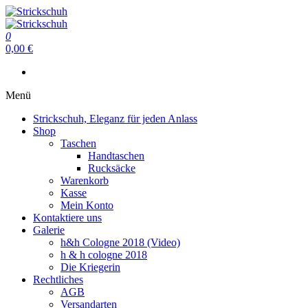
Zum
Inhalt
Strickschuh
springen
0
Strickschuh
0,00 €
Menü
Strickschuh, Eleganz für jeden Anlass
Shop
Taschen
Handtaschen
Rucksäcke
Warenkorb
Kasse
Mein Konto
Kontaktiere uns
Galerie
h&h Cologne 2018 (Video)
h & h cologne 2018
Die Kriegerin
Rechtliches
AGB
Versandarten