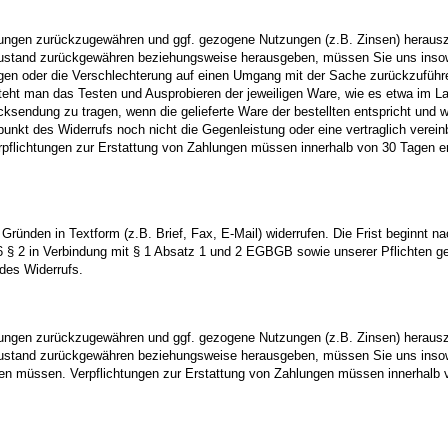
stungen zurückzugewähren und ggf. gezogene Nutzungen (z.B. Zinsen) herau
m Zustand zurückgewähren beziehungsweise herausgeben, müssen Sie uns insowe
en oder die Verschlechterung auf einen Umgang mit der Sache zurückzuführen
teht man das Testen und Ausprobieren der jeweiligen Ware, wie es etwa im L
sendung zu tragen, wenn die gelieferte Ware der bestellten entspricht und
unkt des Widerrufs noch nicht die Gegenleistung oder eine vertraglich vereinb
pflichtungen zur Erstattung von Zahlungen müssen innerhalb von 30 Tagen erfü
ünden in Textform (z.B. Brief, Fax, E-Mail) widerrufen. Die Frist beginnt na
246 § 2 in Verbindung mit § 1 Absatz 1 und 2 EGBGB sowie unserer Pflichten 
 des Widerrufs.
stungen zurückzugewähren und ggf. gezogene Nutzungen (z.B. Zinsen) herau
m Zustand zurückgewähren beziehungsweise herausgeben, müssen Sie uns insowe
len müssen. Verpflichtungen zur Erstattung von Zahlungen müssen innerhalb vo