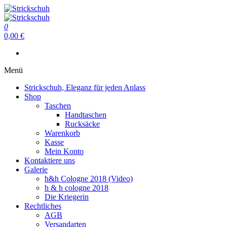
Zum
Inhalt
Strickschuh
springen
0
Strickschuh
0,00 €
Menü
Strickschuh, Eleganz für jeden Anlass
Shop
Taschen
Handtaschen
Rucksäcke
Warenkorb
Kasse
Mein Konto
Kontaktiere uns
Galerie
h&h Cologne 2018 (Video)
h & h cologne 2018
Die Kriegerin
Rechtliches
AGB
Versandarten