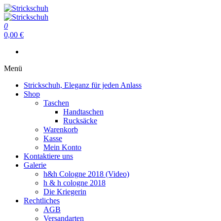
Zum
Inhalt
Strickschuh
springen
0
Strickschuh
0,00 €
Menü
Strickschuh, Eleganz für jeden Anlass
Shop
Taschen
Handtaschen
Rucksäcke
Warenkorb
Kasse
Mein Konto
Kontaktiere uns
Galerie
h&h Cologne 2018 (Video)
h & h cologne 2018
Die Kriegerin
Rechtliches
AGB
Versandarten