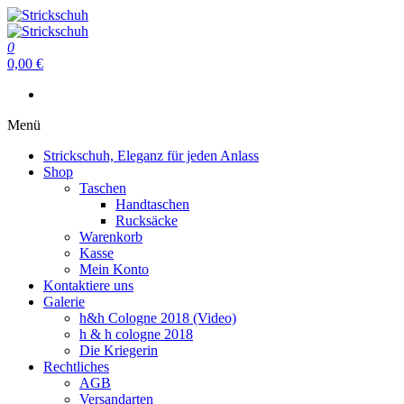
Zum
Inhalt
Strickschuh
springen
0
Strickschuh
0,00 €
Menü
Strickschuh, Eleganz für jeden Anlass
Shop
Taschen
Handtaschen
Rucksäcke
Warenkorb
Kasse
Mein Konto
Kontaktiere uns
Galerie
h&h Cologne 2018 (Video)
h & h cologne 2018
Die Kriegerin
Rechtliches
AGB
Versandarten