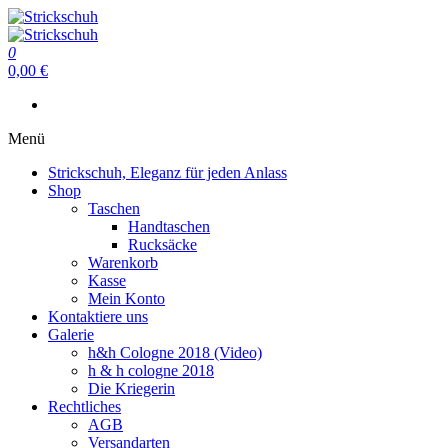
Zum
Inhalt
Strickschuh
springen
0
Strickschuh
0,00 €
Menü
Strickschuh, Eleganz für jeden Anlass
Shop
Taschen
Handtaschen
Rucksäcke
Warenkorb
Kasse
Mein Konto
Kontaktiere uns
Galerie
h&h Cologne 2018 (Video)
h & h cologne 2018
Die Kriegerin
Rechtliches
AGB
Versandarten