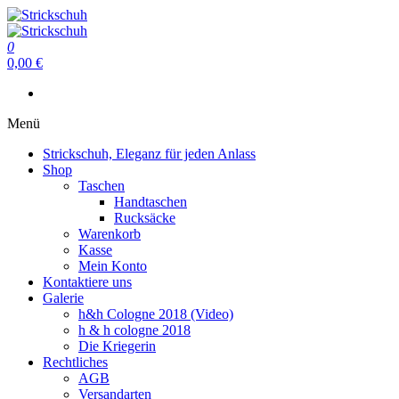
Zum
Inhalt
Strickschuh
springen
0
Strickschuh
0,00 €
Menü
Strickschuh, Eleganz für jeden Anlass
Shop
Taschen
Handtaschen
Rucksäcke
Warenkorb
Kasse
Mein Konto
Kontaktiere uns
Galerie
h&h Cologne 2018 (Video)
h & h cologne 2018
Die Kriegerin
Rechtliches
AGB
Versandarten