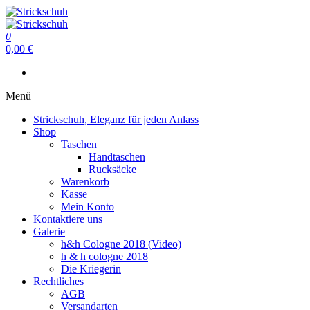
Zum
Inhalt
Strickschuh
springen
0
Strickschuh
0,00 €
Menü
Strickschuh, Eleganz für jeden Anlass
Shop
Taschen
Handtaschen
Rucksäcke
Warenkorb
Kasse
Mein Konto
Kontaktiere uns
Galerie
h&h Cologne 2018 (Video)
h & h cologne 2018
Die Kriegerin
Rechtliches
AGB
Versandarten