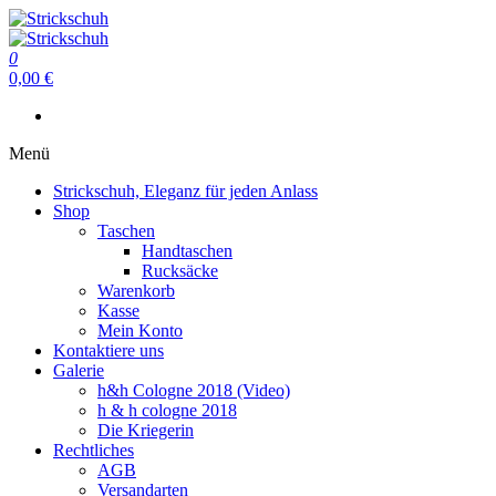
Zum
Inhalt
Strickschuh
springen
0
Strickschuh
0,00 €
Menü
Strickschuh, Eleganz für jeden Anlass
Shop
Taschen
Handtaschen
Rucksäcke
Warenkorb
Kasse
Mein Konto
Kontaktiere uns
Galerie
h&h Cologne 2018 (Video)
h & h cologne 2018
Die Kriegerin
Rechtliches
AGB
Versandarten