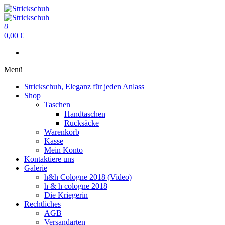
Zum
Inhalt
Strickschuh
springen
0
Strickschuh
0,00 €
Menü
Strickschuh, Eleganz für jeden Anlass
Shop
Taschen
Handtaschen
Rucksäcke
Warenkorb
Kasse
Mein Konto
Kontaktiere uns
Galerie
h&h Cologne 2018 (Video)
h & h cologne 2018
Die Kriegerin
Rechtliches
AGB
Versandarten