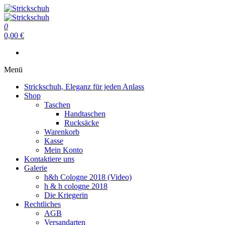
Zum
Inhalt
Strickschuh
springen
0
Strickschuh
0,00 €
Menü
Strickschuh, Eleganz für jeden Anlass
Shop
Taschen
Handtaschen
Rucksäcke
Warenkorb
Kasse
Mein Konto
Kontaktiere uns
Galerie
h&h Cologne 2018 (Video)
h & h cologne 2018
Die Kriegerin
Rechtliches
AGB
Versandarten