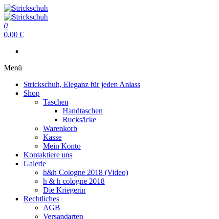
Zum
Inhalt
Strickschuh
springen
0
Strickschuh
0,00 €
Menü
Strickschuh, Eleganz für jeden Anlass
Shop
Taschen
Handtaschen
Rucksäcke
Warenkorb
Kasse
Mein Konto
Kontaktiere uns
Galerie
h&h Cologne 2018 (Video)
h & h cologne 2018
Die Kriegerin
Rechtliches
AGB
Versandarten