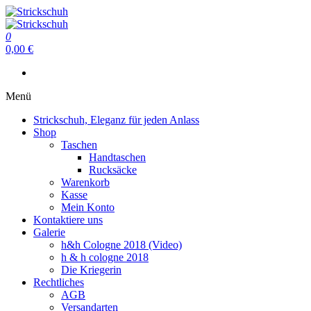
Zum
Inhalt
Strickschuh
springen
0
Strickschuh
0,00 €
Menü
Strickschuh, Eleganz für jeden Anlass
Shop
Taschen
Handtaschen
Rucksäcke
Warenkorb
Kasse
Mein Konto
Kontaktiere uns
Galerie
h&h Cologne 2018 (Video)
h & h cologne 2018
Die Kriegerin
Rechtliches
AGB
Versandarten