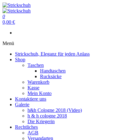
Zum
Inhalt
Strickschuh
springen
0
Strickschuh
0,00 €
Menü
Strickschuh, Eleganz für jeden Anlass
Shop
Taschen
Handtaschen
Rucksäcke
Warenkorb
Kasse
Mein Konto
Kontaktiere uns
Galerie
h&h Cologne 2018 (Video)
h & h cologne 2018
Die Kriegerin
Rechtliches
AGB
Versandarten