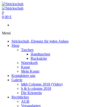
Zum
Inhalt
Strickschuh
springen
0
Strickschuh
0,00 €
Menü
Strickschuh, Eleganz für jeden Anlass
Shop
Taschen
Handtaschen
Rucksäcke
Warenkorb
Kasse
Mein Konto
Kontaktiere uns
Galerie
h&h Cologne 2018 (Video)
h & h cologne 2018
Die Kriegerin
Rechtliches
AGB
Versandarten