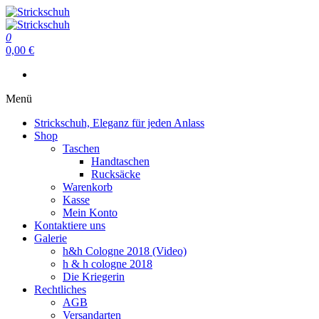
Zum
Inhalt
Strickschuh
springen
0
Strickschuh
0,00 €
Menü
Strickschuh, Eleganz für jeden Anlass
Shop
Taschen
Handtaschen
Rucksäcke
Warenkorb
Kasse
Mein Konto
Kontaktiere uns
Galerie
h&h Cologne 2018 (Video)
h & h cologne 2018
Die Kriegerin
Rechtliches
AGB
Versandarten