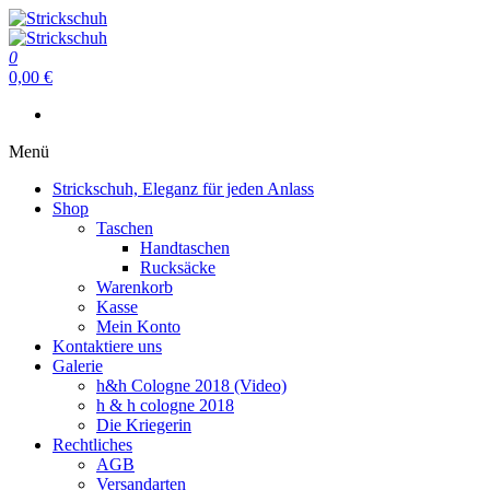
Zum
Inhalt
Strickschuh
springen
0
Strickschuh
0,00 €
Menü
Strickschuh, Eleganz für jeden Anlass
Shop
Taschen
Handtaschen
Rucksäcke
Warenkorb
Kasse
Mein Konto
Kontaktiere uns
Galerie
h&h Cologne 2018 (Video)
h & h cologne 2018
Die Kriegerin
Rechtliches
AGB
Versandarten