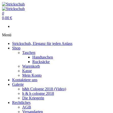
Zum
Inhalt
Strickschuh
springen
0
Strickschuh
0,00 €
Menü
Strickschuh, Eleganz für jeden Anlass
Shop
Taschen
Handtaschen
Rucksäcke
Warenkorb
Kasse
Mein Konto
Kontaktiere uns
Galerie
h&h Cologne 2018 (Video)
h & h cologne 2018
Die Kriegerin
Rechtliches
AGB
Versandarten