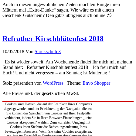
Auch in diesen ungewöhnlichen Zeiten möchten Einige ihren
Müttern mal „Extra-Danke“ sagen. Wie wäre es mit einem
Geschenk-Gutschein? Den gibts übrigens auch online 🙂
Refrather Kirschblütenfest 2018
10/05/2018
Von
Strickschuh
3
Es ist wieder soweit! Am Wochenende findet Ihr mich mit meinem
Stand hier: Refrather Kirschblütenfest 2018 Ich freu mich auf
Euch! Und nicht vergessen – am Sonntag ist Muttertag !
Stolz präsentiert von
WordPress
|
Theme:
Envo Shopper
Alle Preise inkl. der gesetzlichen MwSt.
Cookies sind Dateien, die auf der Festplatte Ihres Computers
abgelegt werden und der Erleichterung der Navigation dienen.
Sie können das Speichern von Cookies auf Ihrer Festplatte
verhindern, indem Sie in Ihren Browser-Einstellungen „keine
Cookies akzeptieren“ wählen. Zum korrekten Umgang mit
Cookies lesen Sie bitte die Bedienungsanleitung Ihres
bevorzugten Browsers. Wenn Sie keine Cookies akzeptieren,
kann dies im Einzelfall zu Funktionseinschränkungen der der