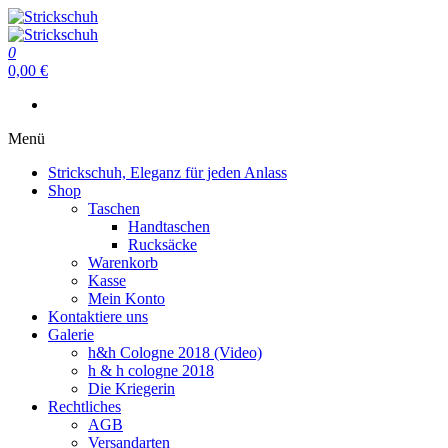
Zum
Inhalt
Strickschuh
springen
0
Strickschuh
0,00 €
Menü
Strickschuh, Eleganz für jeden Anlass
Shop
Taschen
Handtaschen
Rucksäcke
Warenkorb
Kasse
Mein Konto
Kontaktiere uns
Galerie
h&h Cologne 2018 (Video)
h & h cologne 2018
Die Kriegerin
Rechtliches
AGB
Versandarten