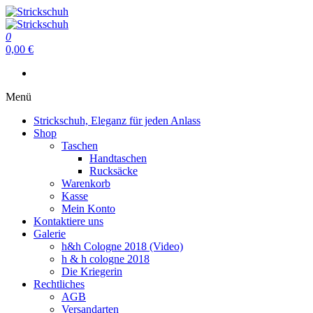
Zum
Inhalt
Strickschuh
springen
0
Strickschuh
0,00 €
Menü
Strickschuh, Eleganz für jeden Anlass
Shop
Taschen
Handtaschen
Rucksäcke
Warenkorb
Kasse
Mein Konto
Kontaktiere uns
Galerie
h&h Cologne 2018 (Video)
h & h cologne 2018
Die Kriegerin
Rechtliches
AGB
Versandarten