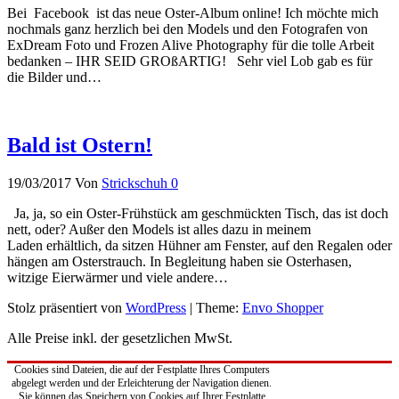
Bei Facebook ist das neue Oster-Album online! Ich möchte mich
nochmals ganz herzlich bei den Models und den Fotografen von
ExDream Foto und Frozen Alive Photography für die tolle Arbeit
bedanken – IHR SEID GROßARTIG! Sehr viel Lob gab es für
die Bilder und…
Bald ist Ostern!
19/03/2017
Von
Strickschuh
0
Ja, ja, so ein Oster-Frühstück am geschmückten Tisch, das ist doch
nett, oder? Außer den Models ist alles dazu in meinem
Laden erhältlich, da sitzen Hühner am Fenster, auf den Regalen oder
hängen am Osterstrauch. In Begleitung haben sie Osterhasen,
witzige Eierwärmer und viele andere…
Stolz präsentiert von
WordPress
|
Theme:
Envo Shopper
Alle Preise inkl. der gesetzlichen MwSt.
Cookies sind Dateien, die auf der Festplatte Ihres Computers
abgelegt werden und der Erleichterung der Navigation dienen.
Sie können das Speichern von Cookies auf Ihrer Festplatte