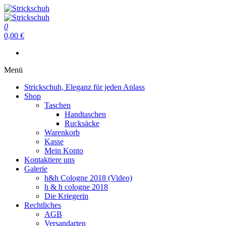
Zum
Inhalt
Strickschuh
springen
0
Strickschuh
0,00 €
Menü
Strickschuh, Eleganz für jeden Anlass
Shop
Taschen
Handtaschen
Rucksäcke
Warenkorb
Kasse
Mein Konto
Kontaktiere uns
Galerie
h&h Cologne 2018 (Video)
h & h cologne 2018
Die Kriegerin
Rechtliches
AGB
Versandarten