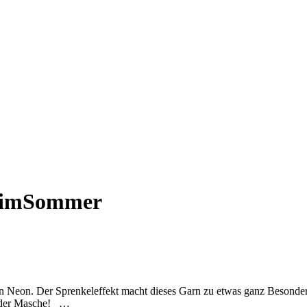
nimSommer
 in Neon. Der Sprenkeleffekt macht dieses Garn zu etwas ganz Besonde
 jeder Masche! …