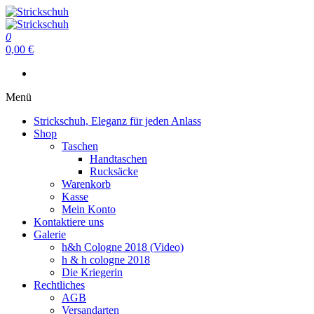
Zum
Inhalt
Strickschuh
springen
0
Strickschuh
0,00 €
Menü
Strickschuh, Eleganz für jeden Anlass
Shop
Taschen
Handtaschen
Rucksäcke
Warenkorb
Kasse
Mein Konto
Kontaktiere uns
Galerie
h&h Cologne 2018 (Video)
h & h cologne 2018
Die Kriegerin
Rechtliches
AGB
Versandarten