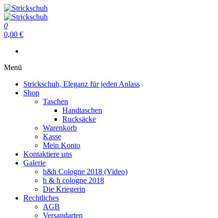
Zum
Inhalt
Strickschuh
springen
0
Strickschuh
0,00 €
Menü
Strickschuh, Eleganz für jeden Anlass
Shop
Taschen
Handtaschen
Rucksäcke
Warenkorb
Kasse
Mein Konto
Kontaktiere uns
Galerie
h&h Cologne 2018 (Video)
h & h cologne 2018
Die Kriegerin
Rechtliches
AGB
Versandarten