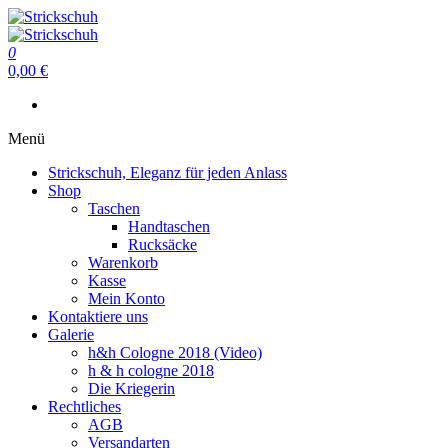
Zum
Inhalt
Strickschuh
springen
0
Strickschuh
0,00 €
Menü
Strickschuh, Eleganz für jeden Anlass
Shop
Taschen
Handtaschen
Rucksäcke
Warenkorb
Kasse
Mein Konto
Kontaktiere uns
Galerie
h&h Cologne 2018 (Video)
h & h cologne 2018
Die Kriegerin
Rechtliches
AGB
Versandarten