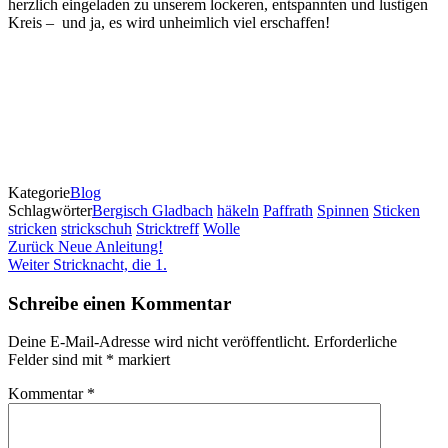
herzlich eingeladen zu unserem lockeren, entspannten und lustigen
Kreis – und ja, es wird unheimlich viel erschaffen!
Kategorie
Blog
Schlagwörter
Bergisch Gladbach
häkeln
Paffrath
Spinnen
Sticken
stricken
strickschuh
Stricktreff
Wolle
Beitragsnavigation
Vorheriger
Zurück
Neue Anleitung!
Beitrag
Nächster
Weiter
Stricknacht, die 1.
Beitrag
Schreibe einen Kommentar
Deine E-Mail-Adresse wird nicht veröffentlicht.
Erforderliche
Felder sind mit
*
markiert
Kommentar
*