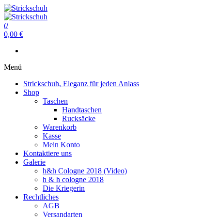
Zum
Inhalt
Strickschuh
springen
0
Strickschuh
0,00 €
Menü
Strickschuh, Eleganz für jeden Anlass
Shop
Taschen
Handtaschen
Rucksäcke
Warenkorb
Kasse
Mein Konto
Kontaktiere uns
Galerie
h&h Cologne 2018 (Video)
h & h cologne 2018
Die Kriegerin
Rechtliches
AGB
Versandarten