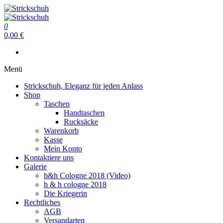
Zum
Inhalt
Strickschuh
springen
0
Strickschuh
0,00 €
Menü
Strickschuh, Eleganz für jeden Anlass
Shop
Taschen
Handtaschen
Rucksäcke
Warenkorb
Kasse
Mein Konto
Kontaktiere uns
Galerie
h&h Cologne 2018 (Video)
h & h cologne 2018
Die Kriegerin
Rechtliches
AGB
Versandarten