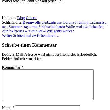
vorbei schauen lohnt sich auf jeden Fall.
Kategorie
Blog
Galerie
Schlagwörter
Baumwolle
bleibzuhause
Corona
Frühling
Ladenistzu
neu
Sommer
stayhome
Strickschuhhatzu
Wolle
wollewollekaufen
Beitragsnavigation
Vorheriger
Zurück
Neues – Aktuelles – Wie gehts weiter?
Beitrag
Nächster
Weiter
Schnell mal zwischendurch….
Beitrag
Schreibe einen Kommentar
Deine E-Mail-Adresse wird nicht veröffentlicht.
Erforderliche
Felder sind mit
*
markiert
Kommentar
*
Name
*