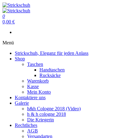
Zum
Inhalt
Strickschuh
springen
0
Strickschuh
0,00 €
Menü
Strickschuh, Eleganz für jeden Anlass
Shop
Taschen
Handtaschen
Rucksäcke
Warenkorb
Kasse
Mein Konto
Kontaktiere uns
Galerie
h&h Cologne 2018 (Video)
h & h cologne 2018
Die Kriegerin
Rechtliches
AGB
Versandarten