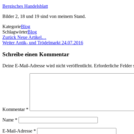
Bergisches Handelsblatt
Bilder 2, 18 und 19 sind von meinem Stand.
Kategorie
Blog
Schlagwörter
Blog
Beitragsnavigation
Vorheriger
Zurück
Neue Artikel…
Beitrag
Nächster
Weiter
Antik- und Trödelmarkt 24.07.2016
Beitrag
Schreibe einen Kommentar
Deine E-Mail-Adresse wird nicht veröffentlicht.
Erforderliche Felder 
Kommentar
*
Name
*
E-Mail-Adresse
*