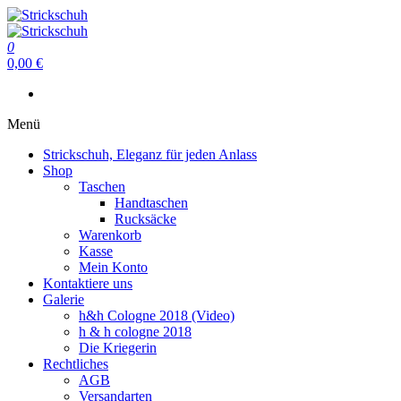
Zum
Inhalt
Strickschuh
springen
0
Strickschuh
0,00 €
Menü
Strickschuh, Eleganz für jeden Anlass
Shop
Taschen
Handtaschen
Rucksäcke
Warenkorb
Kasse
Mein Konto
Kontaktiere uns
Galerie
h&h Cologne 2018 (Video)
h & h cologne 2018
Die Kriegerin
Rechtliches
AGB
Versandarten