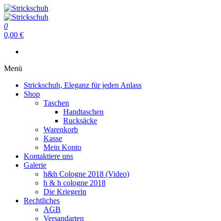
Zum
Inhalt
Strickschuh
springen
0
Strickschuh
0,00 €
Menü
Strickschuh, Eleganz für jeden Anlass
Shop
Taschen
Handtaschen
Rucksäcke
Warenkorb
Kasse
Mein Konto
Kontaktiere uns
Galerie
h&h Cologne 2018 (Video)
h & h cologne 2018
Die Kriegerin
Rechtliches
AGB
Versandarten