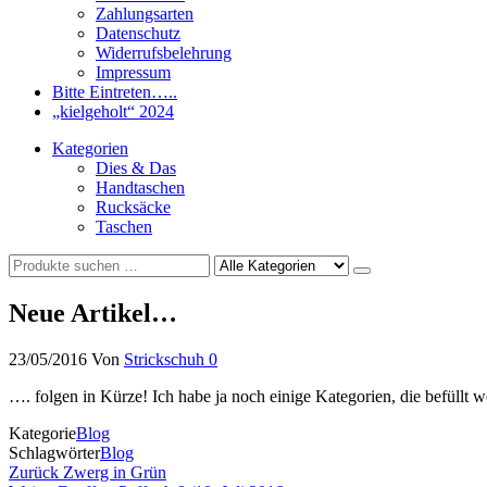
Zahlungsarten
Datenschutz
Widerrufsbelehrung
Impressum
Bitte Eintreten…..
„kielgeholt“ 2024
Kategorien
Dies & Das
Handtaschen
Rucksäcke
Taschen
Neue Artikel…
23/05/2016
Von
Strickschuh
0
…. folgen in Kürze! Ich habe ja noch einige Kategorien, die befüllt 
Kategorie
Blog
Schlagwörter
Blog
Beitragsnavigation
Vorheriger
Zurück
Zwerg in Grün