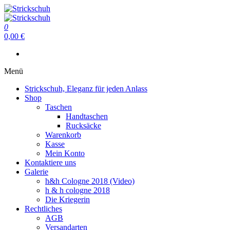
Zum
Inhalt
Strickschuh
springen
0
Strickschuh
0,00 €
Menü
Strickschuh, Eleganz für jeden Anlass
Shop
Taschen
Handtaschen
Rucksäcke
Warenkorb
Kasse
Mein Konto
Kontaktiere uns
Galerie
h&h Cologne 2018 (Video)
h & h cologne 2018
Die Kriegerin
Rechtliches
AGB
Versandarten