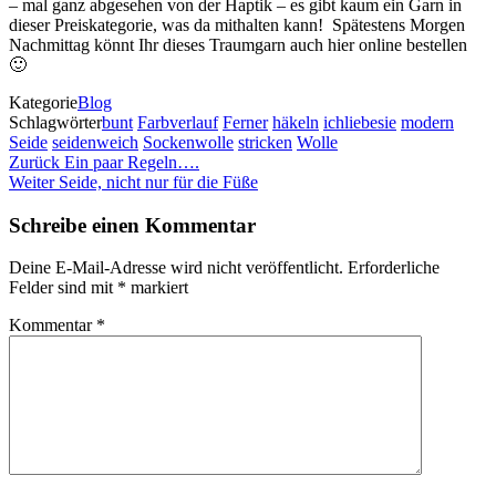
– mal ganz abgesehen von der Haptik – es gibt kaum ein Garn in
dieser Preiskategorie, was da mithalten kann! Spätestens Morgen
Nachmittag könnt Ihr dieses Traumgarn auch hier online bestellen
🙂
Kategorie
Blog
Schlagwörter
bunt
Farbverlauf
Ferner
häkeln
ichliebesie
modern
Seide
seidenweich
Sockenwolle
stricken
Wolle
Beitragsnavigation
Vorheriger
Zurück
Ein paar Regeln….
Beitrag
Nächster
Weiter
Seide, nicht nur für die Füße
Beitrag
Schreibe einen Kommentar
Deine E-Mail-Adresse wird nicht veröffentlicht.
Erforderliche
Felder sind mit
*
markiert
Kommentar
*