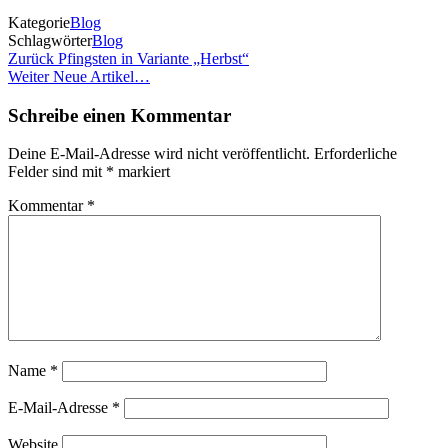
Kategorie
Blog
Schlagwörter
Blog
Beitragsnavigation
Vorheriger
Zurück
Pfingsten in Variante „Herbst“
Beitrag
Nächster
Weiter
Neue Artikel…
Beitrag
Schreibe einen Kommentar
Deine E-Mail-Adresse wird nicht veröffentlicht.
Erforderliche
Felder sind mit
*
markiert
Kommentar
*
Name
*
E-Mail-Adresse
*
Website