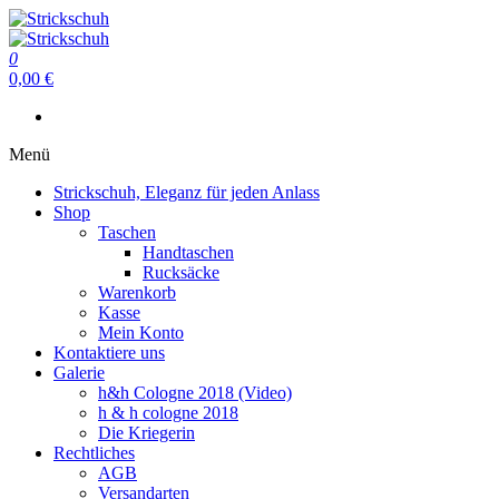
Zum
Inhalt
Strickschuh
springen
0
Strickschuh
0,00 €
Menü
Strickschuh, Eleganz für jeden Anlass
Shop
Taschen
Handtaschen
Rucksäcke
Warenkorb
Kasse
Mein Konto
Kontaktiere uns
Galerie
h&h Cologne 2018 (Video)
h & h cologne 2018
Die Kriegerin
Rechtliches
AGB
Versandarten